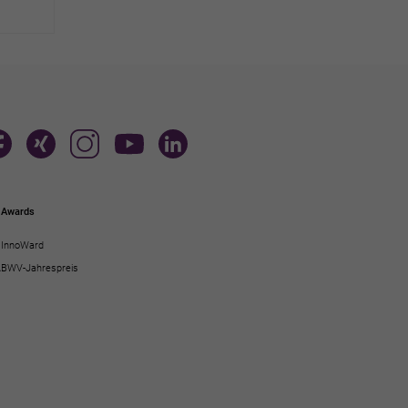
Awards
InnoWard
A
BWV-Jahrespreis