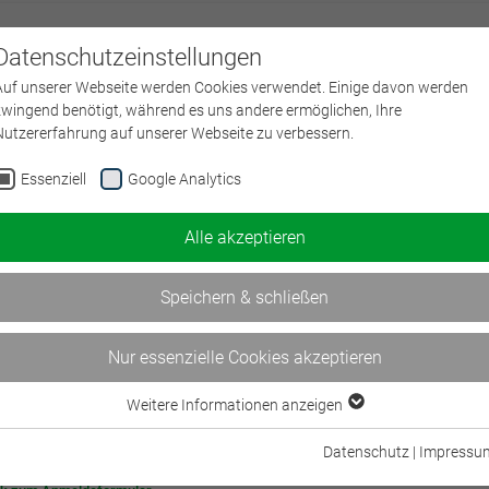
Datenschutzeinstellungen
Über uns
Auf unserer Webseite werden Cookies verwendet. Einige davon werden
zwingend benötigt, während es uns andere ermöglichen, Ihre
Nutzererfahrung auf unserer Webseite zu verbessern.
swort vergessen?
Essenziell
Google Analytics
 geben Sie Ihren Benutzernamen oder Ihre E-Mail-Adresse ein. Anweisungen zum
ksetzen Ihres Passworts werden Ihnen umgehend per E-Mail zugesandt.
Alle akzeptieren
nutzername oder E-Mail-Adresse
Speichern & schließen
Nur essenzielle Cookies akzeptieren
Weitere Informationen anzeigen
Essenziell
Essenzielle Cookies werden für grundlegende Funktionen der Webseite
Datenschutz
|
Impressu
benötigt. Dadurch ist gewährleistet, dass die Webseite einwandfrei