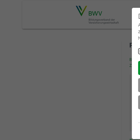
Pas
Bitte
Zurüc
Be