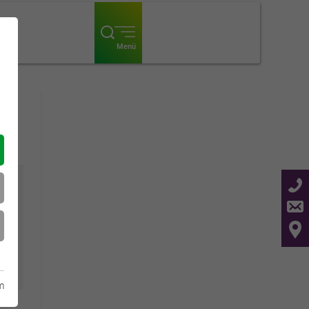
Menü
m