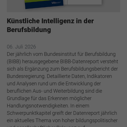
Webseite einwandfrei funktioniert.
Cookie-Informationen anzeigen
Name
cookie_optin
Künstliche Intelligenz in der
Anbieter
BWV Verband
Google Analytics
Berufsbildung
Laufzeit
1 Jahr
Cookie-Informationen anzeigen
Name
_ga
06.
Juli
2026
Dieses Cookie wird verwendet, um Ihre
Der jährlich vom Bundesinstitut für Berufsbildung
Anbieter
Google Analytics
Zweck
Cookie-Einstellungen für diese Website zu
(BIBB) herausgegebene BIBB-Datenreport versteht
speichern.
Laufzeit
2 Jahre
sich als Ergänzung zum Berufsbildungsbericht der
Bundesregierung. Detaillierte Daten, Indikatoren
Registriert eine eindeutige ID, die verwendet
und Analysen rund um die Entwicklung der
Name
SgCookieOptin.lastPreferences
Zweck
wird, um statistische Daten dazu, wie der
beruflichen Aus- und Weiterbildung sind die
Besucher die Website nutzt, zu generieren.
Anbieter
BWV Verband
Grundlage für das Erkennen möglicher
Handlungsnotwendigkeiten. In einem
Laufzeit
1 Jahr
Name
_ga_#
Schwerpunktkapitel greift der Datenreport jährlich
ein aktuelles Thema von hoher bildungspolitischer
Dieser Wert speichert Ihre Consent-
Anbieter
Google Analytics