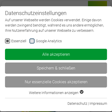
Datenschutzeinstellungen
Menü
Auf unserer Webseite werden Cookies verwendet. Einige davon
werden zwingend benötigt, während es uns andere ermöglichen,
Ihre Nutzererfahrung auf unserer Webseite zu verbessern.
Essenziell
Google Analytics
< Theorie trifft Praxis! Die…
Alle akzeptieren
Berufsbildungsbericht 2026… >
Speichern & schließen
Nur essenzielle Cookies akzeptieren
Weitere Informationen anzeigen
Essenziell
Essenzielle Cookies werden für grundlegende Funktionen der
Datenschutz
|
Impressum
Webseite benötigt. Dadurch ist gewährleistet, dass die