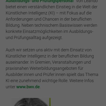
Ausbildungs- und Prüfungspersonal
“
von Leando
Einstellungen. Unter anderem eine zufällig
generierte ID, für die historische
bietet einen verständlichen Einstieg in die Welt der
Zweck
Laufzeit
2 Jahre
Speicherung Ihrer vorgenommen
Künstlichen Intelligenz (KI) – mit Fokus auf die
Einstellungen, falls der Webseiten-Betreiber
Anforderungen und Chancen in der beruflichen
Sammelt Daten dazu, wie oft ein Benutzer
dies eingestellt hat.
eine Website besucht hat, sowie Daten für
Bildung. Neben technischem Basiswissen werden
Zweck
den ersten und letzten Besuch. Von Google
konkrete Einsatzmöglichkeiten im Ausbildungs-
Analytics verwendet.
und Prüfungsalltag aufgezeigt.
Name
fe_typo3_user
Anbieter
BWV Verband
Auch wir setzen uns aktiv mit dem Einsatz von
Name
_gid
Künstlicher Intelligenz in der beruflichen Bildung
Laufzeit
Sitzungsende
Anbieter
Google Analytics
auseinander. In Gremien, Veranstaltungen und
praxisnahen Weiterbildungsangeboten für
Speicherung der Benutzer-ID bei
Zweck
Laufzeit
1 Tag
Ausbilder:innen und Prüfer:innen spielt das Thema
Anmeldung über den Webseiten-Login .
KI eine zunehmend wichtige Rolle. Weitere Infos
Registriert eine eindeutige ID, die verwendet
unter
www.bwv.de
.
Zweck
wird, um statistische Daten dazu, wie der
Besucher die Website nutzt, zu generieren.