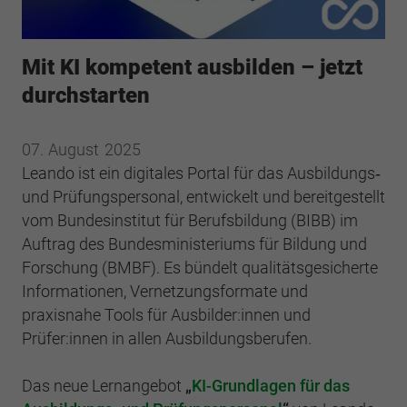
Webseite einwandfrei funktioniert.
Cookie-Informationen anzeigen
Name
cookie_optin
Mit KI kompetent ausbilden – jetzt
Anbieter
BWV Verband
Google Analytics
durchstarten
Laufzeit
1 Jahr
Cookie-Informationen anzeigen
Name
_ga
07.
August
2025
Dieses Cookie wird verwendet, um Ihre
Leando ist ein digitales Portal für das Ausbildungs‑
Anbieter
Google Analytics
Zweck
Cookie-Einstellungen für diese Website zu
und Prüfungspersonal, entwickelt und bereitgestellt
speichern.
Laufzeit
2 Jahre
vom Bundesinstitut für Berufsbildung (BIBB) im
Auftrag des Bundesministeriums für Bildung und
Registriert eine eindeutige ID, die verwendet
Forschung (BMBF). Es bündelt qualitätsgesicherte
Name
SgCookieOptin.lastPreferences
Zweck
wird, um statistische Daten dazu, wie der
Informationen, Vernetzungsformate und
Besucher die Website nutzt, zu generieren.
Anbieter
BWV Verband
praxisnahe Tools für Ausbilder:innen und
Prüfer:innen in allen Ausbildungsberufen.
Laufzeit
1 Jahr
Name
_ga_#
Das neue Lernangebot
„
KI-Grundlagen für das
Dieser Wert speichert Ihre Consent-
Anbieter
Google Analytics