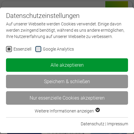
Datenschutzeinstellungen
Menü
Auf unserer Webseite werden Cookies verwendet. Einige davon
werden zwingend benötigt, während es uns andere ermöglichen,
Ihre Nutzererfahrung auf unserer Webseite zu verbessern.
Essenziell
Google Analytics
< WissenVersichert – Der…
Alle akzeptieren
Jetzt anmelden: Promptathon… >
Speichern & schließen
Nur essenzielle Cookies akzeptieren
Weitere Informationen anzeigen
Essenziell
Essenzielle Cookies werden für grundlegende Funktionen der
Datenschutz
|
Impressum
Webseite benötigt. Dadurch ist gewährleistet, dass die