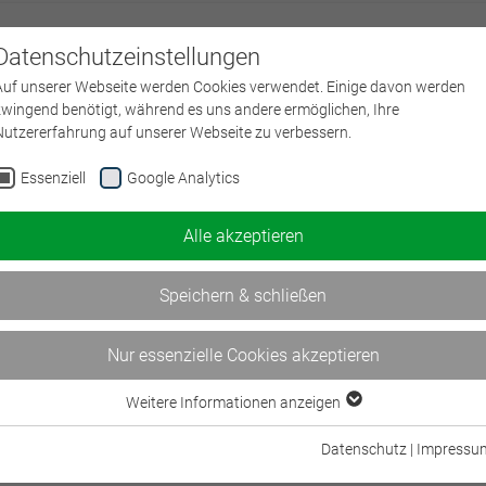
Datenschutzeinstellungen
Über uns
L
Auf unserer Webseite werden Cookies verwendet. Einige davon werden
zwingend benötigt, während es uns andere ermöglichen, Ihre
Nutzererfahrung auf unserer Webseite zu verbessern.
Essenziell
Google Analytics
Alle akzeptieren
Speichern & schließen
Nur essenzielle Cookies akzeptieren
Weitere Informationen anzeigen
Essenziell
Essenzielle Cookies werden für grundlegende Funktionen der Webseite
Datenschutz
|
Impressu
benötigt. Dadurch ist gewährleistet, dass die Webseite einwandfrei