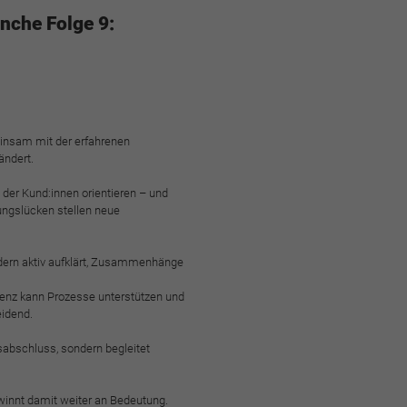
nche Folge 9:
einsam mit der erfahrenen
ändert.
 der Kund:innen orientieren – und
ungslücken stellen neue
sondern aktiv aufklärt, Zusammenhänge
genz kann Prozesse unterstützen und
eidend.
abschluss, sondern begleitet
winnt damit weiter an Bedeutung.