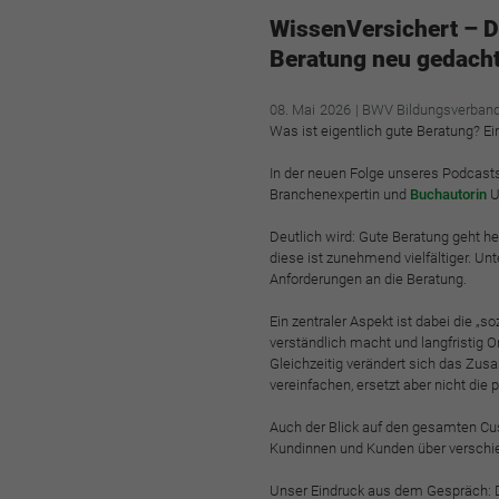
WissenVersichert – D
Beratung neu gedach
08.
Mai
2026
| BWV Bildungsverban
Was ist eigentlich gute Beratung? Ein
In der neuen Folge unseres Podcast
Branchenexpertin und
Buchautorin
Ut
Deutlich wird: Gute Beratung geht he
diese ist zunehmend vielfältiger. 
Anforderungen an die Beratung.
Ein zentraler Aspekt ist dabei die „
verständlich macht und langfristig Or
Gleichzeitig verändert sich das Zu
vereinfachen, ersetzt aber nicht die
Auch der Blick auf den gesamten Cus
Kundinnen und Kunden über versch
Unser Eindruck aus dem Gespräch: D