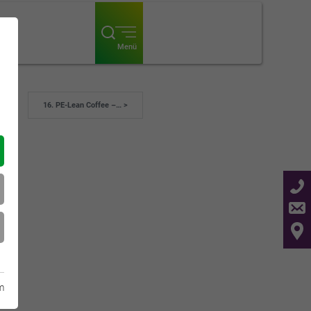
ogin
Menü
16. PE-Lean Coffee –… >
m