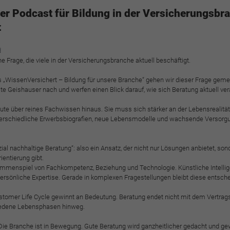
funktioniert.
er Podcast für Bildung in der Versicherungsbra
Cookie-Informationen anzeigen
Name
cookie_optin
t
Anbieter
BWV Verband
Google Analytics
d
e Frage, die viele in der Versicherungsbranche aktuell beschäftigt.
Laufzeit
1 Jahr
Cookie-Informationen anzeigen
Name
_ga
s „WissenVersichert – Bildung für unsere Branche“ gehen wir dieser Frage gem
e Geishauser nach und werfen einen Blick darauf, wie sich Beratung aktuell ver
Dieses Cookie wird verwendet, um Ihre Cookie-
Anbieter
Google Analytics
Zweck
Einstellungen für diese Website zu speichern.
ute über reines Fachwissen hinaus. Sie muss sich stärker an der Lebensrealität
Unterschiedliche Erwerbsbiografien, neue Lebensmodelle und wachsende Versorg
Laufzeit
2 Jahre
Name
SgCookieOptin.lastPreferences
Registriert eine eindeutige ID, die verwendet wird,
sozial nachhaltige Beratung“: also ein Ansatz, der nicht nur Lösungen anbietet, 
Zweck
um statistische Daten dazu, wie der Besucher die
ientierung gibt.
Anbieter
BWV Verband
Website nutzt, zu generieren.
sammenspiel von Fachkompetenz, Beziehung und Technologie. Künstliche Intelli
 persönliche Expertise. Gerade in komplexen Fragestellungen bleibt diese entsch
Laufzeit
1 Jahr
tomer Life Cycle gewinnt an Bedeutung. Beratung endet nicht mit dem Vertrags
Name
_ga_#
iedene Lebensphasen hinweg.
Dieser Wert speichert Ihre Consent-Einstellungen.
Unter anderem eine zufällig generierte ID, für die
Anbieter
Google Analytics
ie Branche ist in Bewegung. Gute Beratung wird ganzheitlicher gedacht und ge