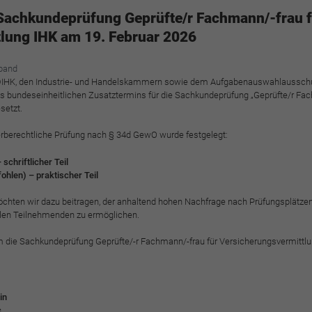
funktioniert.
 Sachkundeprüfung Geprüfte/r Fachmann/-frau f
Cookie-Informationen anzeigen
Name
cookie_optin
lung IHK am 19. Februar 2026
Anbieter
BWV Verband
Google Analytics
band
IHK, den Industrie- und Handelskammern sowie dem Aufgabenauswahlausschu
Laufzeit
1 Jahr
ines bundeseinheitlichen Zusatztermins für die Sachkundeprüfung „Geprüfte/r Fa
Cookie-Informationen anzeigen
Name
_ga
setzt.
Dieses Cookie wird verwendet, um Ihre Cookie-
Anbieter
Google Analytics
Zweck
erberechtliche Prüfung nach § 34d GewO wurde festgelegt:
Einstellungen für diese Website zu speichern.
schriftlicher Teil
Laufzeit
2 Jahre
fohlen) – praktischer Teil
Name
SgCookieOptin.lastPreferences
Registriert eine eindeutige ID, die verwendet wird,
chten wir dazu beitragen, der anhaltend hohen Nachfrage nach Prüfungsplätze
Zweck
um statistische Daten dazu, wie der Besucher die
ellen Teilnehmenden zu ermöglichen.
Anbieter
BWV Verband
Website nutzt, zu generieren.
m die Sachkundeprüfung Geprüfte/-r Fachmann/-frau für Versicherungsvermittlu
Laufzeit
1 Jahr
Name
_ga_#
Dieser Wert speichert Ihre Consent-Einstellungen.
in
Unter anderem eine zufällig generierte ID, für die
Anbieter
Google Analytics
c