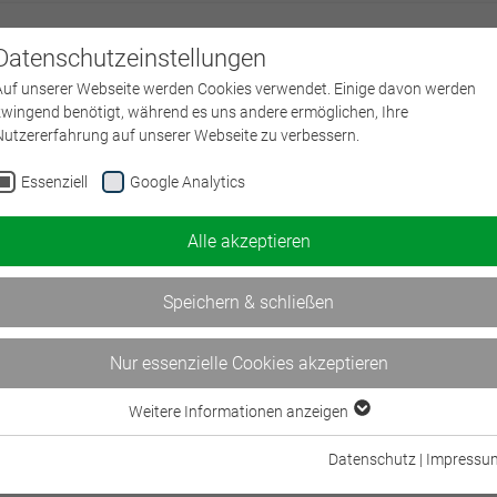
Datenschutzeinstellungen
Über uns
L
Auf unserer Webseite werden Cookies verwendet. Einige davon werden
zwingend benötigt, während es uns andere ermöglichen, Ihre
Nutzererfahrung auf unserer Webseite zu verbessern.
Essenziell
Google Analytics
Alle akzeptieren
Speichern & schließen
Nur essenzielle Cookies akzeptieren
Weitere Informationen anzeigen
Essenziell
Essenzielle Cookies werden für grundlegende Funktionen der Webseite
Datenschutz
|
Impressu
benötigt. Dadurch ist gewährleistet, dass die Webseite einwandfrei