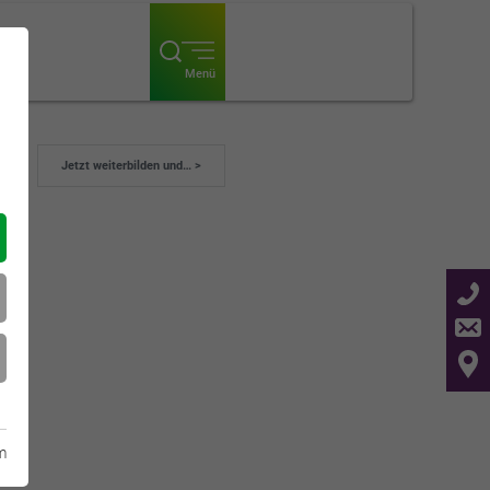
ogin
Menü
Jetzt weiterbilden und… >
m