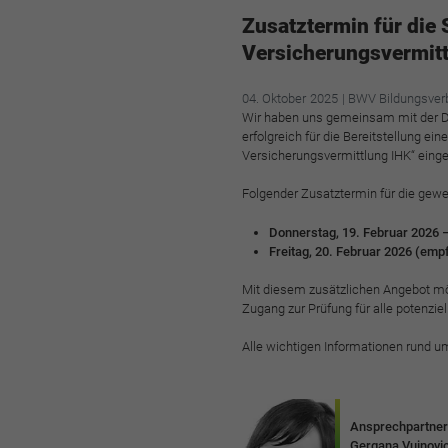
Zusatztermin für die
Versicherungsvermitt
04.
Oktober
2025
| BWV Bildungsver
Wir haben uns gemeinsam mit der D
erfolgreich für die Bereitstellung e
Versicherungsvermittlung IHK“ einge
Folgender Zusatztermin für die gew
Donnerstag, 19. Februar 2026 – 
Freitag, 20. Februar 2026 (emp
Mit diesem zusätzlichen Angebot mö
Zugang zur Prüfung für alle potenzi
Alle wichtigen Informationen rund u
Ansprechpartner
Gergana Vujnovi