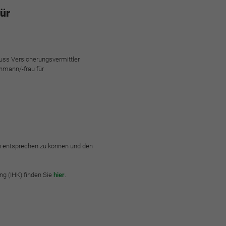
ür
ss Versicherungsvermittler
chmann/-frau für
n entsprechen zu können und den
ng (IHK) finden Sie
hier
.