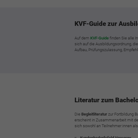
KVF-Guide zur Ausbil
Auf dem
KVF-Guide
finden Sie alle 
sich auf die Ausbildungsordnung, die
Aufbau, Prüfungszulassung, Empfehlu
Literatur zum Bachelo
Die
Begleitliteratur
zur Fortbildung B
erscheint in Zusammenarbeit mit dem
sich sowohl an Teilnehmer:innen als
Kundenbedarfsfeld Vorsorge