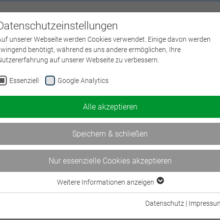
Datenschutzeinstellungen
Über uns
L
Auf unserer Webseite werden Cookies verwendet. Einige davon werden
zwingend benötigt, während es uns andere ermöglichen, Ihre
Nutzererfahrung auf unserer Webseite zu verbessern.
Essenziell
Google Analytics
Alle akzeptieren
Speichern & schließen
Nur essenzielle Cookies akzeptieren
Weitere Informationen anzeigen
Essenziell
Essenzielle Cookies werden für grundlegende Funktionen der Webseite
Datenschutz
|
Impressu
VF-Guide
Literatur
Erläuterungen zur Fortbildung
Insurance Matters
Infobroschü
benötigt. Dadurch ist gewährleistet, dass die Webseite einwandfrei