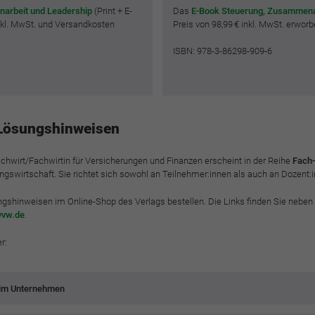
narbeit und Leadership
(Print + E-
Das
E-Book Steuerung, Zusammena
nkl. MwSt. und Versandkosten
Preis von 98,99 € inkl. MwSt. erwor
ISBN: 978-3-86298-909-6
t Lösungshinweisen
 Fachwirt/Fachwirtin für Versicherungen und Finanzen erscheint in der Reihe
Fach-
gswirtschaft. Sie richtet sich sowohl an Teilnehmer:innen als auch an Dozent:i
gshinweisen im Online-Shop des Verlags bestellen. Die Links finden Sie neben
]vvw.de
.
r:
 im Unternehmen