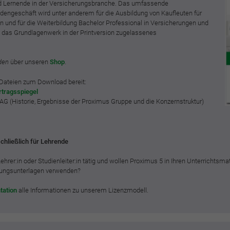
Zweck
historische Speicherung Ihrer vorgenommen
nd Lernende in der Versicherungsbranche. Das umfassende
Einstellungen, falls der Webseiten-Betreiber dies
dengeschäft wird unter anderem für die Ausbildung von Kaufleuten für
Laufzeit
2 Jahre
 und für die Weiterbildung Bachelor Professional in Versicherungen und
eingestellt hat.
 das Grundlagenwerk in der Printversion zugelassenes
Sammelt Daten dazu, wie oft ein Benutzer eine
Website besucht hat, sowie Daten für den ersten
Zweck
Name
fe_typo3_user
den
über unseren
Shop
.
und letzten Besuch. Von Google Analytics
verwendet.
Anbieter
BWV Verband
e Dateien zum Download bereit:
rtragsspiegel
G (Historie, Ergebnisse der Proximus Gruppe und die Konzernstruktur)
Laufzeit
Sitzungsende
Name
_gid
Speicherung der Benutzer-ID bei Anmeldung über
Anbieter
Google Analytics
Zweck
den Webseiten-Login .
chließlich für Lehrende
Laufzeit
1 Tag
 Lehrer:in oder Studienleiter:in tätig und wollen Proximus 5 in Ihren Unterrichtsmat
ulungsunterlagen verwenden?
Registriert eine eindeutige ID, die verwendet wird,
tation
alle Informationen zu unserem Lizenzmodell.
Zweck
um statistische Daten dazu, wie der Besucher die
Website nutzt, zu generieren.