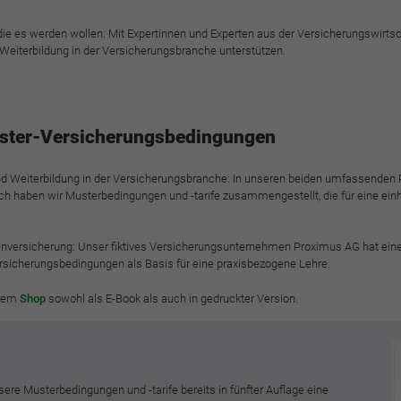
funktioniert.
die es werden wollen: Mit Expertinnen und Experten aus der Versicherungswirtsc
Cookie-Informationen anzeigen
Name
cookie_optin
nd Weiterbildung in der Versicherungsbranche unterstützen.
Anbieter
BWV Verband
Google Analytics
Laufzeit
1 Jahr
Cookie-Informationen anzeigen
Name
_ga
ster-Versicherungsbedingungen
Dieses Cookie wird verwendet, um Ihre Cookie-
Anbieter
Google Analytics
Zweck
 und Weiterbildung in der Versicherungsbranche: In unseren beiden umfassende
Einstellungen für diese Website zu speichern.
ch haben wir Musterbedingungen und -tarife zusammengestellt, die für eine einh
Laufzeit
2 Jahre
Name
SgCookieOptin.lastPreferences
tenversicherung: Unser fiktives Versicherungsunternehmen Proximus AG hat ei
Registriert eine eindeutige ID, die verwendet wird,
ersicherungsbedingungen als Basis für eine praxisbezogene Lehre.
Zweck
um statistische Daten dazu, wie der Besucher die
Anbieter
BWV Verband
Website nutzt, zu generieren.
erem
Shop
sowohl als E-Book als auch in gedruckter Version.
Laufzeit
1 Jahr
Name
_ga_#
Dieser Wert speichert Ihre Consent-Einstellungen.
Unter anderem eine zufällig generierte ID, für die
sere Musterbedingungen und -tarife bereits in fünfter Auflage eine
Anbieter
Google Analytics