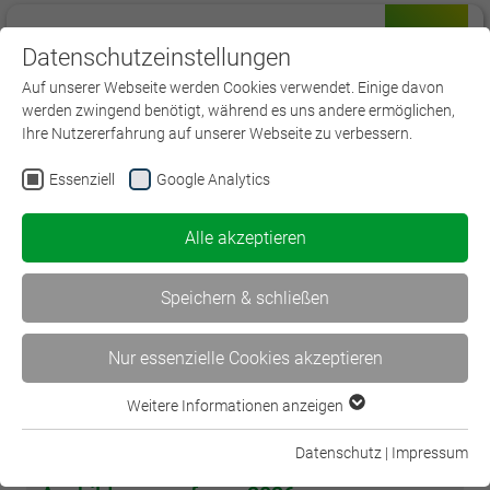
Datenschutzeinstellungen
Menü
Auf unserer Webseite werden Cookies verwendet. Einige davon
werden zwingend benötigt, während es uns andere ermöglichen,
Ihre Nutzererfahrung auf unserer Webseite zu verbessern.
Essenziell
Google Analytics
Alle akzeptieren
Speichern & schließen
Nur essenzielle Cookies akzeptieren
Weitere Informationen anzeigen
Essenziell
Essenzielle Cookies werden für grundlegende Funktionen der
Datenschutz
|
Impressum
Webseite benötigt. Dadurch ist gewährleistet, dass die