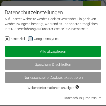
Datenschutzeinstellungen
Menü
Auf unserer Webseite werden Cookies verwendet. Einige davon
werden zwingend benötigt, während es uns andere ermöglichen,
Ihre Nutzererfahrung auf unserer Webseite zu verbessern.
Essenziell
Google Analytics
Der BWV
Alle akzeptieren
Bildungsverband
Speichern & schließen
Nur essenzielle Cookies akzeptieren
Auftrag
Weitere Informationen anzeigen
Essenziell
Essenzielle Cookies werden für grundlegende Funktionen der
Datenschutz
|
Impressum
Leitbild
Webseite benötigt. Dadurch ist gewährleistet, dass die