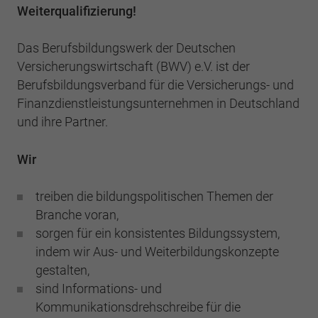
Einstellungen. Unter anderem eine zufällig
Weiterqualifizierung!
generierte ID, für die historische
Zweck
Laufzeit
2 Jahre
Speicherung Ihrer vorgenommen
Das Berufsbildungswerk der Deutschen
Einstellungen, falls der Webseiten-Betreiber
Sammelt Daten dazu, wie oft ein Benutzer
dies eingestellt hat.
Versicherungswirtschaft (BWV) e.V. ist der
eine Website besucht hat, sowie Daten für
Zweck
Berufsbildungsverband für die Versicherungs- und
den ersten und letzten Besuch. Von Google
Finanzdienstleistungsunternehmen in Deutschland
Analytics verwendet.
Name
fe_typo3_user
und ihre Partner.
Anbieter
BWV Verband
Name
_gid
Wir
Laufzeit
Sitzungsende
Anbieter
Google Analytics
treiben die bildungspolitischen Themen der
Speicherung der Benutzer-ID bei
Branche voran,
Zweck
Laufzeit
1 Tag
Anmeldung über den Webseiten-Login .
sorgen für ein konsistentes Bildungssystem,
Registriert eine eindeutige ID, die verwendet
indem wir Aus- und Weiterbildungskonzepte
Zweck
wird, um statistische Daten dazu, wie der
gestalten,
Besucher die Website nutzt, zu generieren.
sind Informations- und
Kommunikationsdrehschreibe für die