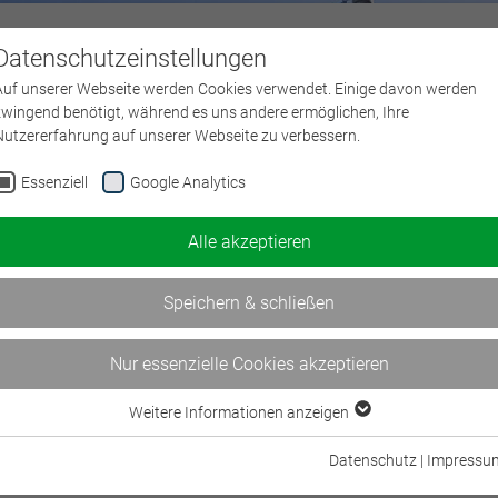
Datenschutzeinstellungen
Über uns
L
Auf unserer Webseite werden Cookies verwendet. Einige davon werden
zwingend benötigt, während es uns andere ermöglichen, Ihre
Nutzererfahrung auf unserer Webseite zu verbessern.
Essenziell
Google Analytics
Alle akzeptieren
rkennungsverfahren
Speichern & schließen
Nur essenzielle Cookies akzeptieren
Weitere Informationen anzeigen
Essenziell
Essenzielle Cookies werden für grundlegende Funktionen der Webseite
Datenschutz
|
Impressu
benötigt. Dadurch ist gewährleistet, dass die Webseite einwandfrei