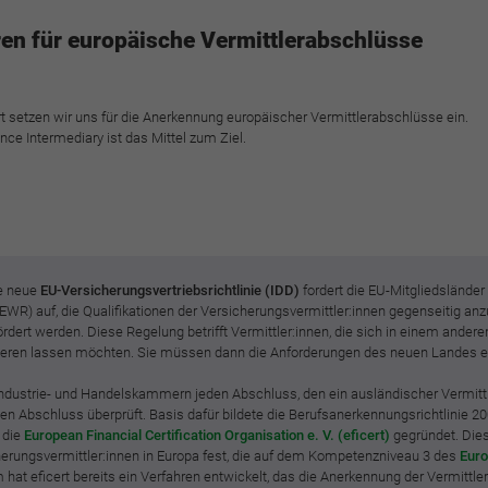
funktioniert.
n für europäische Vermittlerabschlüsse
Cookie-Informationen anzeigen
Name
cookie_optin
Anbieter
BWV Verband
Google Analytics
t setzen wir uns für die Anerkennung europäischer Vermittlerabschlüsse ein.
nce Intermediary ist das Mittel zum Ziel.
Laufzeit
1 Jahr
Cookie-Informationen anzeigen
Name
_ga
Dieses Cookie wird verwendet, um Ihre Cookie-
Anbieter
Google Analytics
Zweck
Einstellungen für diese Website zu speichern.
Laufzeit
2 Jahre
te neue
EU-Versicherungsvertriebsrichtlinie (IDD)
fordert die EU-Mitgliedsländer
Name
SgCookieOptin.lastPreferences
Registriert eine eindeutige ID, die verwendet wird,
R) auf, die Qualifikationen der Versicherungsvermittler:innen gegenseitig anz
Zweck
um statistische Daten dazu, wie der Besucher die
dert werden. Diese Regelung betrifft Vermittler:innen, die sich in einem andere
Anbieter
BWV Verband
trieren lassen möchten. Sie müssen dann die Anforderungen des neuen Landes er
Website nutzt, zu generieren.
Laufzeit
1 Jahr
ndustrie- und Handelskammern jeden Abschluss, den ein ausländischer Vermittler
n Abschluss überprüft. Basis dafür bildete die Berufsanerkennungsrichtlinie 2
Name
_ga_#
 die
European Financial Certification Organisation e. V. (eficert)
gegründet. Diese
Dieser Wert speichert Ihre Consent-Einstellungen.
erungsvermittler:innen in Europa fest, die auf dem Kompetenzniveau 3 des
Euro
Unter anderem eine zufällig generierte ID, für die
Anbieter
Google Analytics
hat eficert bereits ein Verfahren entwickelt, das die Anerkennung der Vermittle