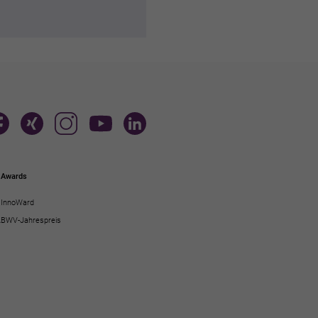
Awards
InnoWard
A
BWV-Jahrespreis