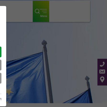
ogin
Menü
m