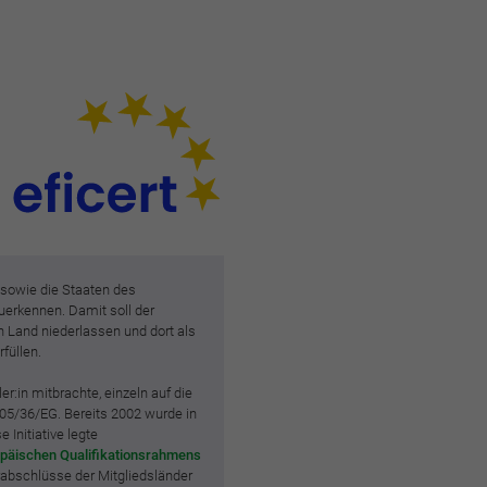
 sowie die Staaten des
uerkennen. Damit soll der
n Land niederlassen und dort als
füllen.
:in mitbrachte, einzeln auf die
005/36/EG. Bereits 2002 wurde in
 Initiative legte
päischen Qualifikationsrahmens
rabschlüsse der Mitgliedsländer