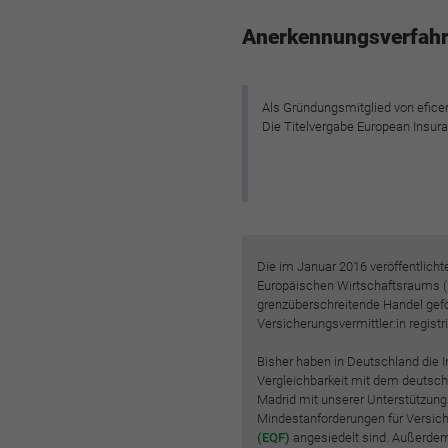
Anerkennungsverfahre
Als Gründungsmitglied von eficer
Die Titelvergabe European Insura
Die im Januar 2016 veröffentlich
Europäischen Wirtschaftsraums (EW
grenzüberschreitende Handel geför
Versicherungsvermittler:in regis
Bisher haben in Deutschland die I
Vergleichbarkeit mit dem deutsche
Madrid mit unserer Unterstützung
Mindestanforderungen für Versich
(EQF)
angesiedelt sind. Außerdem 