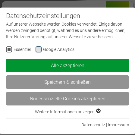
Datenschutzeinstellungen
Menü
Auf unserer Webseite werden Cookies verwendet. Einige davon
werden zwingend benötigt, während es uns andere ermöglichen,
Ihre Nutzererfahrung auf unserer Webseite zu verbessern.
Essenziell
Google Analytics
Geprüfte/-r
Alle akzeptieren
Fachwirt/Fachwirtin für
Versicherungen und
Speichern & schließen
Finanzen
Nur essenzielle Cookies akzeptieren
Inhalte
Weitere Informationen anzeigen
Essenziell
Essenzielle Cookies werden für grundlegende Funktionen der
Datenschutz
|
Impressum
Rechtliches
Webseite benötigt. Dadurch ist gewährleistet, dass die