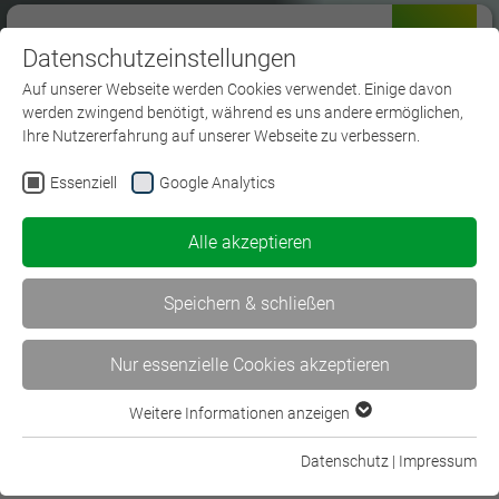
Datenschutzeinstellungen
Menü
Auf unserer Webseite werden Cookies verwendet. Einige davon
werden zwingend benötigt, während es uns andere ermöglichen,
Ihre Nutzererfahrung auf unserer Webseite zu verbessern.
Essenziell
Google Analytics
Bachelorstudium
Alle akzeptieren
Speichern & schließen
Nur essenzielle Cookies akzeptieren
Weitere Informationen anzeigen
Essenziell
Essenzielle Cookies werden für grundlegende Funktionen der
Datenschutz
|
Impressum
Bachelorstudiengänge in der
Webseite benötigt. Dadurch ist gewährleistet, dass die