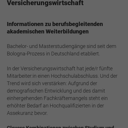
Webseite einwandfrei funktioniert.
Versicherungswirtschaft
Cookie-Informationen anzeigen
Name
cookie_optin
Informationen zu berufsbegleitenden
Anbieter
BWV Verband
Google Analytics
akademischen Weiterbildungen
Laufzeit
1 Jahr
Cookie-Informationen anzeigen
Name
_ga
Bachelor- und Masterstudiengänge sind seit dem
Dieses Cookie wird verwendet, um Ihre
Bologna-Prozess in Deutschland etabliert.
Anbieter
Google Analytics
Zweck
Cookie-Einstellungen für diese Website zu
speichern.
Laufzeit
2 Jahre
In der Versicherungswirtschaft hat jede/r fünfte
Mitarbeiter:in einen Hochschulabschluss. Und der
Registriert eine eindeutige ID, die verwendet
Trend wird sich verstärken: Aufgrund der
Name
SgCookieOptin.lastPreferences
Zweck
wird, um statistische Daten dazu, wie der
demografischen Entwicklung und des damit
Besucher die Website nutzt, zu generieren.
Anbieter
BWV Verband
einhergehenden Fachkräftemangels steht ein
erhöhter Bedarf an Hochqualifizierten in der
Laufzeit
1 Jahr
Assekuranz bevor.
Name
_ga_#
Dieser Wert speichert Ihre Consent-
Anbieter
Google Analytics
Clevere Kombinationen zwischen Studium und