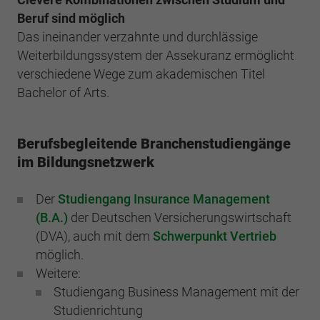
Einstellungen. Unter anderem eine zufällig
Beruf sind möglich
generierte ID, für die historische
Zweck
Laufzeit
2 Jahre
Speicherung Ihrer vorgenommen
Das ineinander verzahnte und durchlässige
Einstellungen, falls der Webseiten-Betreiber
Weiterbildungssystem der Assekuranz ermöglicht
Sammelt Daten dazu, wie oft ein Benutzer
dies eingestellt hat.
verschiedene Wege zum akademischen Titel
eine Website besucht hat, sowie Daten für
Zweck
den ersten und letzten Besuch. Von Google
Bachelor of Arts.
Analytics verwendet.
Name
fe_typo3_user
Berufsbegleitende Branchenstudiengänge
Anbieter
BWV Verband
Name
_gid
im Bildungsnetzwerk
Laufzeit
Sitzungsende
Anbieter
Google Analytics
Der
Studiengang Insurance Management
Speicherung der Benutzer-ID bei
(B.A.)
der Deutschen Versicherungswirtschaft
Zweck
Laufzeit
1 Tag
Anmeldung über den Webseiten-Login .
(DVA), auch mit dem
Schwerpunkt Vertrieb
Registriert eine eindeutige ID, die verwendet
möglich.
Zweck
wird, um statistische Daten dazu, wie der
Weitere:
Besucher die Website nutzt, zu generieren.
Studiengang Business Management mit der
Studienrichtung