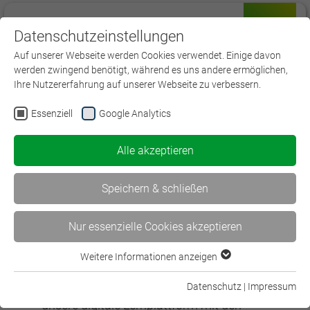
Datenschutzeinstellungen
Menü
Auf unserer Webseite werden Cookies verwendet. Einige davon
werden zwingend benötigt, während es uns andere ermöglichen,
Ihre Nutzererfahrung auf unserer Webseite zu verbessern.
Essenziell
Google Analytics
Registrierung für die Bausteine
Alle akzeptieren
Sehr geehrte Teilnehmer:innen,
Speichern & schließen
hier das Vorgehen, damit Sie Zugriff auf die
Lerninhalte bekommen:
Nur essenzielle Cookies akzeptieren
Registrierungsdaten eingeben und
Weitere Informationen anzeigen
Essenziell
absenden.
Essenzielle Cookies werden für grundlegende Funktionen der
Bitte geben Sie hier Ihre Daten ein, um sich für
Datenschutz
|
Impressum
Webseite benötigt. Dadurch ist gewährleistet, dass die
unsere digitale Lernplattform mit den