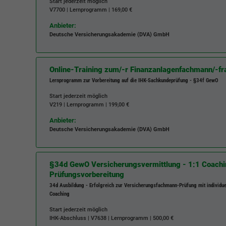
funktioniert.
Start jederzeit möglich
V7700
| Lernprogramm | 169,00 €
Cookie-Informationen anzeigen
Name
cookie_optin
Anbieter:
Deutsche Versicherungsakademie (DVA) GmbH
Anbieter
BWV Verband
Google Analytics
Laufzeit
1 Jahr
Online-Training zum/-r Finanzanlagenfachmann/-fr
Cookie-Informationen anzeigen
Name
_ga
Lernprogramm zur Vorbereitung auf die IHK-Sachkundeprüfung - §34f GewO
Dieses Cookie wird verwendet, um Ihre Cookie-
Start jederzeit möglich
Anbieter
Google Analytics
Zweck
Einstellungen für diese Website zu speichern.
V219
| Lernprogramm | 199,00 €
Laufzeit
2 Jahre
Anbieter:
Deutsche Versicherungsakademie (DVA) GmbH
Name
SgCookieOptin.lastPreferences
Registriert eine eindeutige ID, die verwendet wird,
Zweck
um statistische Daten dazu, wie der Besucher die
Anbieter
BWV Verband
§34d GewO Versicherungsvermittlung - 1:1 Coachi
Website nutzt, zu generieren.
Prüfungsvorbereitung
Laufzeit
1 Jahr
34d Ausbildung - Erfolgreich zur Versicherungsfachmann-Prüfung mit individu
Coaching
Name
_ga_#
Dieser Wert speichert Ihre Consent-Einstellungen.
Start jederzeit möglich
Unter anderem eine zufällig generierte ID, für die
IHK-Abschluss |
V7638
| Lernprogramm | 500,00 €
Anbieter
Google Analytics