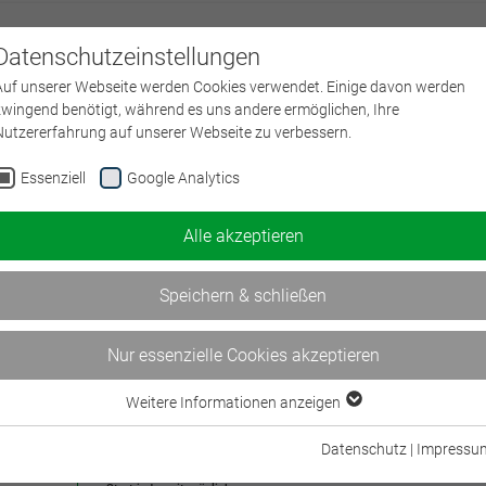
Datenschutzeinstellungen
Über uns
L
Auf unserer Webseite werden Cookies verwendet. Einige davon werden
zwingend benötigt, während es uns andere ermöglichen, Ihre
Nutzererfahrung auf unserer Webseite zu verbessern.
e
Essenziell
Google Analytics
Aktive Kundenkommunikation im Versicherungsvert
Alle akzeptieren
Start jederzeit möglich
V7681
| Lernprogramm | 250,00 € | Bildungszeit
1h
Speichern & schließen
Anbieter:
Deutsche Versicherungsakademie (DVA) GmbH
Nur essenzielle Cookies akzeptieren
Weitere Informationen anzeigen
Kompetent in KI
Essenziell
Neu
Digitales Lernprogramm für den sicheren und verantwortungsvollen Einsatz von 
Essenzielle Cookies werden für grundlegende Funktionen der Webseite
Datenschutz
|
Impressu
Unternehmen
benötigt. Dadurch ist gewährleistet, dass die Webseite einwandfrei