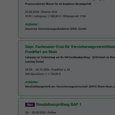
Praxisorientiertes Wissen für ein komplexes Beratungsfeld
22.08.2026 | Diverse Orte
V103
| Lehrgang | 2.500,00 € | Bildungszeit
116h
Anbieter:
Deutsche Versicherungsakademie (DVA) GmbH
Gepr. Fachmann/-Frau für Versicherungsvermittlun
Frankfurt am Main
Lehrgang zur Vorbereitung auf die IHK-Sachkundeprüfung - §34d GewO im Blen
Learning-Format
24.08. - 28.10.2026 | Frankfurt a. M.
IHK-Abschluss | | 1.745,00 €
Anbieter:
Berufsbildungswerk der Versicherungswirtschaft (BWV) Rhein-Main e.
Simulationsprüfung GAP 1
Neu
24. - 28.08.2026 | Online