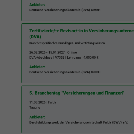
Zweck
historische Speicherung Ihrer vorgenommen
Anbieter:
Einstellungen, falls der Webseiten-Betreiber dies
Deutsche Versicherungsakademie (DVA) GmbH
Laufzeit
2 Jahre
eingestellt hat.
Sammelt Daten dazu, wie oft ein Benutzer eine
Zertifizierte/-r Revisor/-in in Versicherungsunter
Website besucht hat, sowie Daten für den ersten
Zweck
Name
fe_typo3_user
(DVA)
und letzten Besuch. Von Google Analytics
Branchenspezifisches Grundlagen- und Vertiefungswissen
verwendet.
Anbieter
BWV Verband
26.02.2026 - 15.01.2027 | Online
DVA-Abschluss |
V7352
| Lehrgang | 4.050,00 €
Laufzeit
Sitzungsende
Name
_gid
Anbieter:
Deutsche Versicherungsakademie (DVA) GmbH
Speicherung der Benutzer-ID bei Anmeldung über
Anbieter
Google Analytics
Zweck
den Webseiten-Login .
Laufzeit
1 Tag
5. Branchentag "Versicherungen und Finanzen"
11.08.2026 | Fulda
Registriert eine eindeutige ID, die verwendet wird,
Tagung
Zweck
um statistische Daten dazu, wie der Besucher die
Anbieter:
Website nutzt, zu generieren.
Berufsbildungswerk der Versicherungswirtschaft Fulda (BWV) e.V.