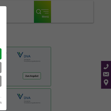
ogin
Menü
rieb
Zum Angebot
KI im
m