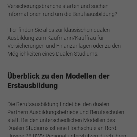
Webseite einwandfrei funktioniert.
Versicherungsbranche starten und suchen
Informationen rund um die Berufsausbildung?
Cookie-Informationen anzeigen
Name
cookie_optin
Anbieter
BWV Verband
Hier finden Sie alles zur klassischen dualen
Google Analytics
Ausbildung zum Kaufmann/Kauffrau für
Laufzeit
1 Jahr
Cookie-Informationen anzeigen
Name
_ga
Versicherungen und Finanzanlagen oder zu den
Möglichkeiten eines Dualen Studiums.
Dieses Cookie wird verwendet, um Ihre
Anbieter
Google Analytics
Zweck
Cookie-Einstellungen für diese Website zu
speichern.
Laufzeit
2 Jahre
Überblick zu den Modellen der
Erstausbildung
Registriert eine eindeutige ID, die verwendet
Name
SgCookieOptin.lastPreferences
Zweck
wird, um statistische Daten dazu, wie der
Besucher die Website nutzt, zu generieren.
Die Berufsausbildung findet bei den dualen
Anbieter
BWV Verband
Partnern Ausbildungsbetriebe und Berufsschulen
Laufzeit
1 Jahr
statt. Bei den unterschiedlichen Modellen des
Name
_ga_#
Dualen Studiums ist eine Hochschule an Bord.
Dieser Wert speichert Ihre Consent-
Anbieter
Google Analytics
Unsere 28 BWV Regional unterstützen durch ihren