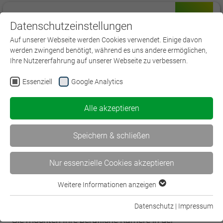
Datenschutzeinstellungen
Menü
Auf unserer Webseite werden Cookies verwendet. Einige davon
werden zwingend benötigt, während es uns andere ermöglichen,
Ihre Nutzererfahrung auf unserer Webseite zu verbessern.
Essenziell
Google Analytics
Alle akzeptieren
Speichern & schließen
Nur essenzielle Cookies akzeptieren
Weitere Informationen anzeigen
Erstausbildung
Essenziell
Essenzielle Cookies werden für grundlegende Funktionen der
Datenschutz
|
Impressum
Webseite benötigt. Dadurch ist gewährleistet, dass die
Sie möchten Ihre berufliche Karriere in der