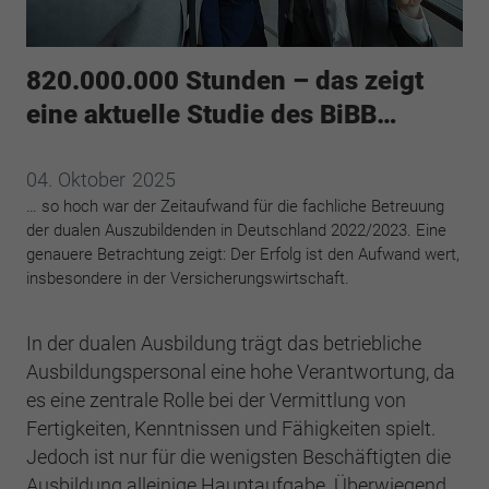
Webseite einwandfrei funktioniert.
Cookie-Informationen anzeigen
Name
cookie_optin
820.000.000 Stunden – das zeigt
Anbieter
BWV Verband
Google Analytics
eine aktuelle Studie des BiBB…
Laufzeit
1 Jahr
Cookie-Informationen anzeigen
Name
_ga
04.
Oktober
2025
Dieses Cookie wird verwendet, um Ihre
… so hoch war der Zeitaufwand für die fachliche Betreuung
Anbieter
Google Analytics
Zweck
Cookie-Einstellungen für diese Website zu
der dualen Auszubildenden in Deutschland 2022/2023. Eine
speichern.
genauere Betrachtung zeigt: Der Erfolg ist den Aufwand wert,
Laufzeit
2 Jahre
insbesondere in der Versicherungswirtschaft.
Registriert eine eindeutige ID, die verwendet
Name
SgCookieOptin.lastPreferences
Zweck
wird, um statistische Daten dazu, wie der
In der dualen Ausbildung trägt das betriebliche
Besucher die Website nutzt, zu generieren.
Anbieter
BWV Verband
Ausbildungspersonal eine hohe Verantwortung, da
es eine zentrale Rolle bei der Vermittlung von
Laufzeit
1 Jahr
Fertigkeiten, Kenntnissen und Fähigkeiten spielt.
Name
_ga_#
Jedoch ist nur für die wenigsten Beschäftigten die
Dieser Wert speichert Ihre Consent-
Anbieter
Google Analytics
Ausbildung alleinige Hauptaufgabe. Überwiegend