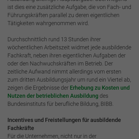
Einstellungen. Unter anderem eine zufällig
ist dies eine zusätzliche Aufgabe, die von Fach- und
generierte ID, für die historische
Zweck
Laufzeit
2 Jahre
Speicherung Ihrer vorgenommen
Führungskräften parallel zu deren eigentlichen
Einstellungen, falls der Webseiten-Betreiber
Tätigkeiten wahrgenommen wird.
Sammelt Daten dazu, wie oft ein Benutzer
dies eingestellt hat.
eine Website besucht hat, sowie Daten für
Zweck
den ersten und letzten Besuch. Von Google
Durchschnittlich rund 13 Stunden ihrer
Analytics verwendet.
wöchentlichen Arbeitszeit widmet jede ausbildende
Name
fe_typo3_user
Fachkraft, neben ihren eigentlichen Aufgaben der
oder den Nachwuchskräften im Betrieb. Der
Anbieter
BWV Verband
Name
_gid
zeitliche Aufwand nimmt allerdings vom ersten
Laufzeit
Sitzungsende
zum dritten Ausbildungsjahr um rund ein Viertel ab,
Anbieter
Google Analytics
zeigen die Ergebnisse der
Erhebung zu Kosten und
Speicherung der Benutzer-ID bei
Zweck
Laufzeit
1 Tag
Nutzen der betrieblichen Ausbildung
des
Anmeldung über den Webseiten-Login .
Bundesinstituts für berufliche Bildung, BIBB.
Registriert eine eindeutige ID, die verwendet
Zweck
wird, um statistische Daten dazu, wie der
Incentives und Freistellungen für ausbildende
Besucher die Website nutzt, zu generieren.
Fachkräfte
Für die Unternehmen, nicht nur in der