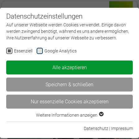
Datenschutzeinstellungen
Menü
Auf unserer Webseite werden Cookies verwendet. Einige davon
werden zwingend benötigt, während es uns andere ermöglichen,
Ihre Nutzererfahrung auf unserer Webseite zu verbessern.
Essenziell
Google Analytics
< Nachhaltigkeit im Fokus der…
Alle akzeptieren
Sieben zukunftsweisende… >
Speichern & schließen
Nur essenzielle Cookies akzeptieren
Weitere Informationen anzeigen
Essenziell
Essenzielle Cookies werden für grundlegende Funktionen der
Datenschutz
|
Impressum
Webseite benötigt. Dadurch ist gewährleistet, dass die