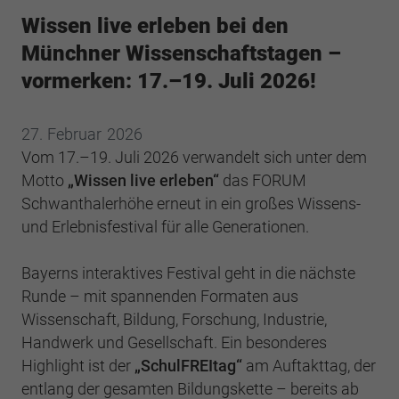
Webseite einwandfrei funktioniert.
Wissen live erleben bei den
Cookie-Informationen anzeigen
Name
cookie_optin
Münchner Wissenschaftstagen –
vormerken: 17.–19. Juli 2026!
Anbieter
BWV Verband
Google Analytics
Laufzeit
1 Jahr
Cookie-Informationen anzeigen
Name
_ga
27.
Februar
2026
Vom 17.–19. Juli 2026 verwandelt sich unter dem
Dieses Cookie wird verwendet, um Ihre
Anbieter
Google Analytics
Motto
„Wissen live erleben“
das FORUM
Zweck
Cookie-Einstellungen für diese Website zu
speichern.
Schwanthalerhöhe erneut in ein großes Wissens-
Laufzeit
2 Jahre
und Erlebnisfestival für alle Generationen.
Registriert eine eindeutige ID, die verwendet
Name
SgCookieOptin.lastPreferences
Zweck
wird, um statistische Daten dazu, wie der
Bayerns interaktives Festival geht in die nächste
Besucher die Website nutzt, zu generieren.
Runde – mit spannenden Formaten aus
Anbieter
BWV Verband
Wissenschaft, Bildung, Forschung, Industrie,
Handwerk und Gesellschaft. Ein besonderes
Laufzeit
1 Jahr
Name
_ga_#
Highlight ist der
„SchulFREItag“
am Auftakttag, der
Dieser Wert speichert Ihre Consent-
entlang der gesamten Bildungskette – bereits ab
Anbieter
Google Analytics