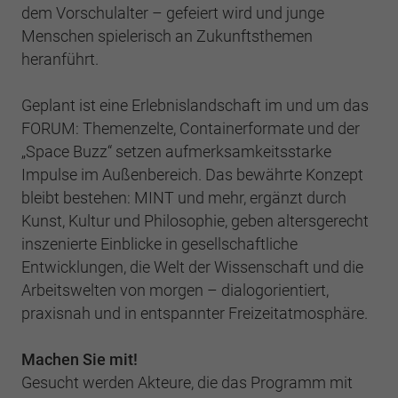
Einstellungen. Unter anderem eine zufällig
dem Vorschulalter – gefeiert wird und junge
generierte ID, für die historische
Zweck
Laufzeit
2 Jahre
Menschen spielerisch an Zukunftsthemen
Speicherung Ihrer vorgenommen
heranführt.
Einstellungen, falls der Webseiten-Betreiber
Sammelt Daten dazu, wie oft ein Benutzer
dies eingestellt hat.
eine Website besucht hat, sowie Daten für
Zweck
Geplant ist eine Erlebnislandschaft im und um das
den ersten und letzten Besuch. Von Google
FORUM: Themenzelte, Containerformate und der
Analytics verwendet.
Name
fe_typo3_user
„Space Buzz“ setzen aufmerksamkeitsstarke
Impulse im Außenbereich. Das bewährte Konzept
Anbieter
BWV Verband
Name
_gid
bleibt bestehen: MINT und mehr, ergänzt durch
Kunst, Kultur und Philosophie, geben altersgerecht
Laufzeit
Sitzungsende
Anbieter
Google Analytics
inszenierte Einblicke in gesellschaftliche
Speicherung der Benutzer-ID bei
Entwicklungen, die Welt der Wissenschaft und die
Zweck
Laufzeit
1 Tag
Anmeldung über den Webseiten-Login .
Arbeitswelten von morgen – dialogorientiert,
Registriert eine eindeutige ID, die verwendet
praxisnah und in entspannter Freizeitatmosphäre.
Zweck
wird, um statistische Daten dazu, wie der
Besucher die Website nutzt, zu generieren.
Machen Sie mit!
Gesucht werden Akteure, die das Programm mit