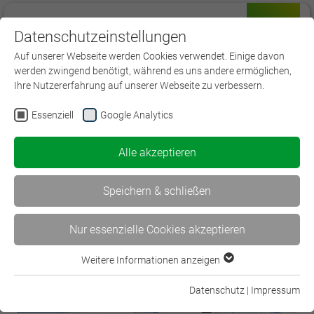
Datenschutzeinstellungen
Menü
Auf unserer Webseite werden Cookies verwendet. Einige davon
werden zwingend benötigt, während es uns andere ermöglichen,
Ihre Nutzererfahrung auf unserer Webseite zu verbessern.
Essenziell
Google Analytics
< Seminar für…
Tarifliche… >
Alle akzeptieren
Speichern & schließen
Nur essenzielle Cookies akzeptieren
Weitere Informationen anzeigen
Essenziell
Essenzielle Cookies werden für grundlegende Funktionen der
Datenschutz
|
Impressum
Webseite benötigt. Dadurch ist gewährleistet, dass die