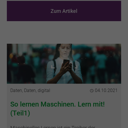
Zum Artikel
Kategorie
Daten, Daten, digital
Publiziert
04.10.2021
So lernen Maschinen. Lern mit!
(Teil1)
Maschinelles Lernen ist ein Treiber der